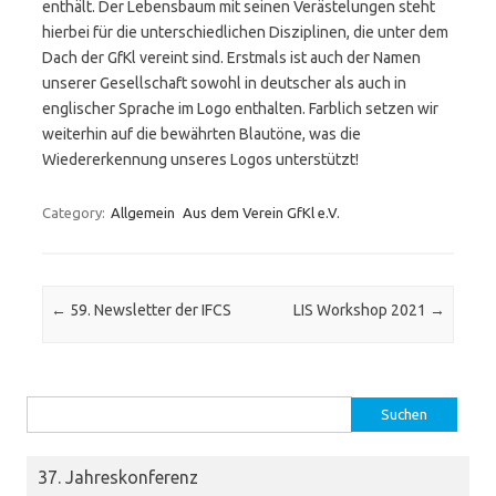
enthält. Der Lebensbaum mit seinen Verästelungen steht
hierbei für die unterschiedlichen Disziplinen, die unter dem
Dach der GfKl vereint sind. Erstmals ist auch der Namen
unserer Gesellschaft sowohl in deutscher als auch in
englischer Sprache im Logo enthalten. Farblich setzen wir
weiterhin auf die bewährten Blautöne, was die
Wiedererkennung unseres Logos unterstützt!
Category:
Allgemein
Aus dem Verein GfKl e.V.
Post navigation
←
59. Newsletter der IFCS
LIS Workshop 2021
→
Suchen nach:
37. Jahreskonferenz