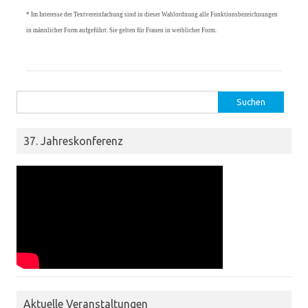
* Im Interesse der Textvereinfachung sind in dieser Wahlordnung alle Funktionsbezeichnungen
in männlicher Form aufgeführt. Sie gelten für Frauen in weiblicher Form.
Suchen nach:
37. Jahreskonferenz
Aktuelle Veranstaltungen