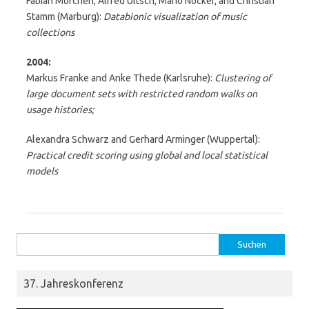
Fabian Mörchen, Alfred Ultsch, Mario Nöcker, and Christian
Stamm (Marburg):
Databionic visualization of music
collections
2004:
Markus Franke and Anke Thede (Karlsruhe):
Clustering of
large document sets with restricted random walks on
usage histories;
Alexandra Schwarz and Gerhard Arminger (Wuppertal):
Practical credit scoring using global and local statistical
models
Suchen nach:
37. Jahreskonferenz