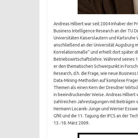
Andreas Hilbert war seit 2004 Inhaber der Pr
Business Intelligence Research an der TU D
Universitäten Kaiserslautern und Karlsruhe
anschließend an der Universität Augsburg mi
Korrelationsmaße“ und erhielt dort später d
Betriebswirtschaftslehre. Während seines 
er den thematischen Schwerpunkt in Forsch
Research, d.h. die Frage, wie neue Business
Data-Mining-Methoden auf komplexe Frage
Themen als einen Kern der Dresdner Wirtsch
in beeindruckender Weise. Andreas Hilbert w
zahlreichen Jahrestagungen mit Beiträgen 
Hermann Locarek-Junge und Werner Esswein 
GfKl und die 11. Tagung der IFCS an der Tec
13.-18. März 2009.