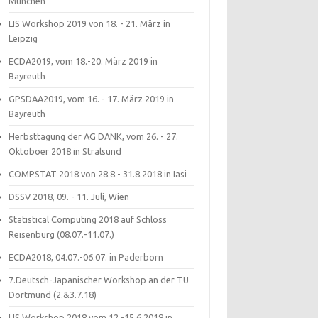
München
LIS Workshop 2019 von 18. - 21. März in
Leipzig
ECDA2019, vom 18.-20. März 2019 in
Bayreuth
GPSDAA2019, vom 16. - 17. März 2019 in
Bayreuth
Herbsttagung der AG DANK, vom 26. - 27.
Oktoboer 2018 in Stralsund
COMPSTAT 2018 von 28.8.- 31.8.2018 in Iasi
DSSV 2018, 09. - 11. Juli, Wien
Statistical Computing 2018 auf Schloss
Reisenburg (08.07.-11.07.)
ECDA2018, 04.07.-06.07. in Paderborn
7.Deutsch-Japanischer Workshop an der TU
Dortmund (2.&3.7.18)
LIS Workshop 2018 vom 12.-15.6.2018 in