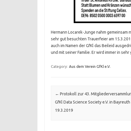
Hermann Locarek-Junge nahm gemeinsam mit 
sehr gut besuchten Trauerfeier am 15.3.2019
auch im Namen der GfKl das Beileid ausgedrü
und mit seiner Familie. Er wird immer in sehr
Category:
Aus dem Verein GfKl e.V.
Post navigation
←
Protokoll zur 43. Mitgliederversammlu
GfKl Data Science Society e.V. in Bayreuth
19.3.2019