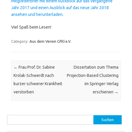
Mitgliederbrief mit einem Rückblick auf das vergangene
Jahr 2017 und einen Ausblick auf das neue Jahr 2018
ansehen und herunterladen
.
Viel Spaß beim Lesen!
Category:
Aus dem Verein GfKl e.V.
Post navigation
←
Frau Prof. Dr. Sabine
Dissertation zum Thema
Krolak-Schwerdt nach
Projection-Based Clustering
kurzer schwerer Krankheit
im Springer-Verlag
verstorben
erschienen
→
Suchen nach: